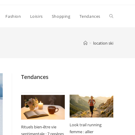
Toggle
Fashion
Loisirs
Shopping
Tendances
website
>
location ski
search
Tendances
Look trail running
Rituels bien-être vie
femme : allier
sentimentale : 7 repères