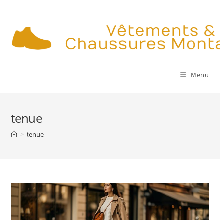
Skip
to
content
Menu
tenue
>
tenue