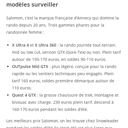
modèles surveiller
Salomon, c’est la marque française d’Annecy qui domine la
rando depuis 20 ans. Trois gammes phares pour la
randonnée femme :
X Ultra 4
et
X Ultra 360
: la rando journée tout-terrain,
mid ou low cut, version GTX (Gore-Tex) ou non. Plein tarif
autour de 150-170 euros, en soldes 90-110 euros.
OUTpulse Mid GTX
: plus légère, conçue pour la rando
rapide ou les sentiers techniques peu engagés. Plein
tarif 160 euros, soldes première démarque autour de
110 euros.
Quest 4 GTX
: la grosse chaussure de trek, montagne et
bivouac avec charge. 230 euros plein tarif, descend à
160-170 euros pendant les soldes d’été.
Les meilleurs prix Salomon, on les trouve chez Snowleader
pendant les soldes d’été (le stock été est plus large que