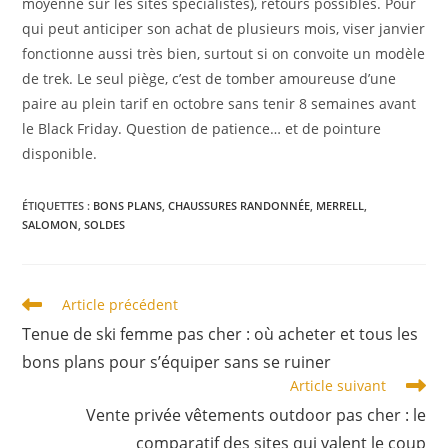
moyenne sur les sites spécialistes), retours possibles. Pour
qui peut anticiper son achat de plusieurs mois, viser janvier
fonctionne aussi très bien, surtout si on convoite un modèle
de trek. Le seul piège, c’est de tomber amoureuse d’une
paire au plein tarif en octobre sans tenir 8 semaines avant
le Black Friday. Question de patience… et de pointure
disponible.
ÉTIQUETTES :
BONS PLANS
,
CHAUSSURES RANDONNÉE
,
MERRELL
,
SALOMON
,
SOLDES
Read
Article précédent
more
Tenue de ski femme pas cher : où acheter et tous les
articles
bons plans pour s’équiper sans se ruiner
Article suivant
Vente privée vêtements outdoor pas cher : le
comparatif des sites qui valent le coup